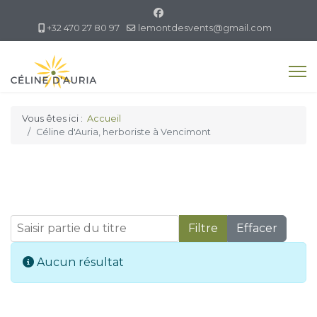
+32 470 27 80 97
lemontdesvents@gmail.com
Vous êtes ici :
Accueil
Céline d'Auria, herboriste à Vencimont
Saisir partie du titre
Filtre
Effacer
Afficher #
Info
Aucun résultat