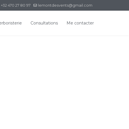
+32 470 27 80 97
lemontdesvents@gmail.com
rboristerie
Consultations
Me contacter