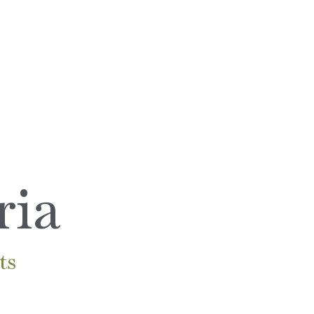
ria
ts