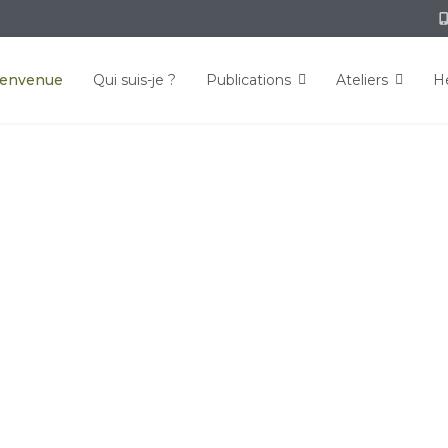
ienvenue
Qui suis-je ?
Publications
Ateliers
He