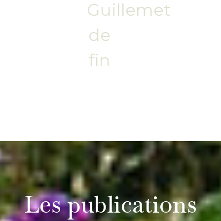
Guillemet
de
fin
Les publications